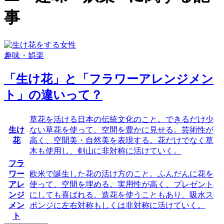
事
趣味・娯楽
「生け花」と「フラワーアレンジメン
ト」の違いって？
草花を活ける
日本
の伝統文化のこと。できるだけ少
生け
ない草花を使って、
空間を豊か
に見せる。
芸術性が
花
高く
、空間美・自然美を表現する。
花だけでなく草
木も使用
し、
剣山
に
非対称
に活けていく。
フラ
ワー
欧米
で誕生した花の活け方のこと。ふんだんに花を
アレ
使って、
空間を埋める
。
実用性が高く
、プレゼント
ンジ
にしても喜ばれる。
造花
を使うこともあり、
吸水ス
メン
ポンジ
に
左右対称もしくは非対称
に活けていく。
ト