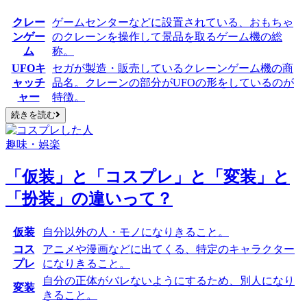
クレー
ゲームセンターなどに設置されている、おもちゃ
ンゲー
のクレーンを操作して景品を取るゲーム機の
総
ム
称
。
UFOキ
セガ
が製造・販売しているクレーンゲーム機の
商
ャッチ
品名
。
クレーンの部分がUFOの形
をしているのが
ャー
特徴。
続きを読む
趣味・娯楽
「仮装」と「コスプレ」と「変装」と
「扮装」の違いって？
仮装
自分以外の人・モノ
になりきること。
コス
アニメや漫画などに出てくる、
特定のキャラクター
プレ
になりきること。
自分の正体がバレないようにするため
、別人になり
変装
きること。