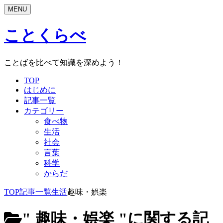
MENU
ことくらべ
ことばを比べて知識を深めよう！
TOP
はじめに
記事一覧
カテゴリー
食べ物
生活
社会
言葉
科学
からだ
TOP
記事一覧
生活
趣味・娯楽
" 趣味・娯楽 "
に関する記