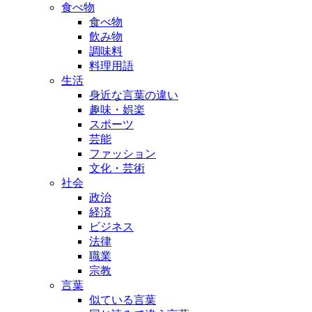
食べ物
食べ物
飲み物
調味料
料理用語
生活
身近な言葉の違い
趣味・娯楽
スポーツ
芸能
ファッション
文化・芸術
社会
政治
経済
ビジネス
法律
職業
宗教
言葉
似ている言葉