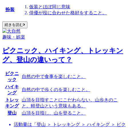
仮装とほぼ同じ意味
扮装
俳優
が役に合わせた格好をすること。
続きを読む
趣味・娯楽
ピクニック、ハイキング、トレッキン
グ、登山の違いって？
ピクニ
自然の中で
食事
を楽しむこと。
ック
ハイキ
自然の中で
歩く
のを楽しむこと。
ング
トレッ
山頂を目指すことにこだわらない、
山歩き
のこ
キング
と。軽登山という意味もある。
登山
山頂を目指し、
山を登る
こと。
活動量は「登山 ＞ トレッキング ＞ ハイキング ＞ ピク