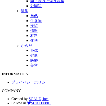
同じ読みで違う言葉
外国語
科学
自然
生き物
技術
情報
材料
化学
からだ
身体
健康
医療
美容
INFORMATION
プライバシーポリシー
COMPANY
Created by
SCALE, Inc.
Follow us
SCALE0801