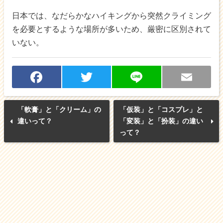
日本では、なだらかなハイキングから突然クライミング
を必要とするような場所が多いため、厳密に区別されて
いない。
F
T
Li
E
a
w
n
m
「軟膏」と「クリーム」の
「仮装」と「コスプレ」と
c
itt
e
ai
違いって？
「変装」と「扮装」の違い
って？
e
er
l
b
o
o