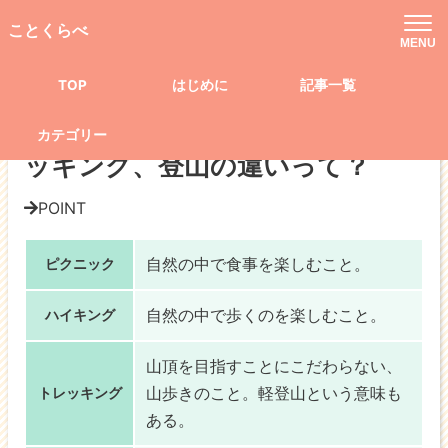
TOP
記事一覧
生活
趣味・娯楽
ことくらべ
ピクニック、ハイキング、トレッキング、登山の違いって？
MENU
TOP
はじめに
記事一覧
趣味・娯楽
ピクニック、ハイキング、トレ
カテゴリー
ッキング、登山の違いって？
POINT
自然の中で
食事
を楽しむこと。
ピクニック
自然の中で
歩く
のを楽しむこと。
ハイキング
山頂を目指すことにこだわらない、
山歩き
のこと。軽登山という意味も
トレッキング
ある。