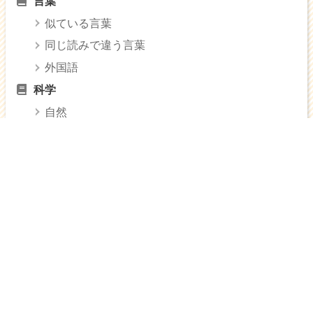
言葉
似ている言葉
同じ読みで違う言葉
外国語
科学
自然
生き物
技術
情報
材料
化学
からだ
身体
健康
医療