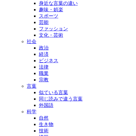
身近な言葉の違い
趣味・娯楽
スポーツ
芸能
ファッション
文化・芸術
社会
政治
経済
ビジネス
法律
職業
宗教
言葉
似ている言葉
同じ読みで違う言葉
外国語
科学
自然
生き物
技術