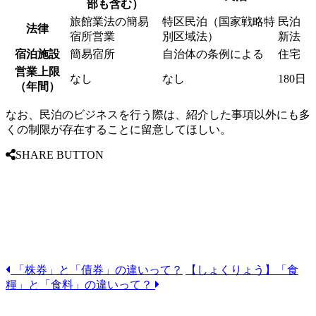
部も含む）
旅館業法の簡易
特区民泊（国家戦略特
民泊
法律
宿所営業
別区域法）
新法
宿泊施設
簡易宿所
自治体の条例による
住宅
営業上限
なし
なし
180日
（年間）
なお、民泊のビジネスを行う際は、紹介した事項以外にも多
くの制限が存在することに留意してほしい。
SHARE BUTTON
Facebook
Twitter
Line
「株券」と「債券」の違いって？
【しょくりょう】「食
Email
糧」と「食料」の違いって？