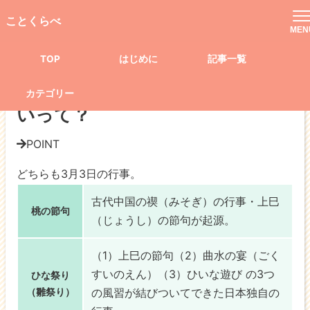
TOP
記事一覧
生活
文化・芸術
ことくらべ
「桃の節句」と「ひな祭り」の違いって？
MEN
TOP
はじめに
記事一覧
文化・芸術
「桃の節句」と「ひな祭り」の違
カテゴリー
いって？
POINT
どちらも3月3日の行事。
古代中国の禊（みそぎ）の行事・
上巳
桃の節句
（じょうし）の節句
が起源。
（1）
上巳の節句
（2）
曲水の宴（ごく
すいのえん）
（3）
ひいな遊び
の3つ
ひな祭り
（雛祭り）
の風習が結びついてできた日本独自の