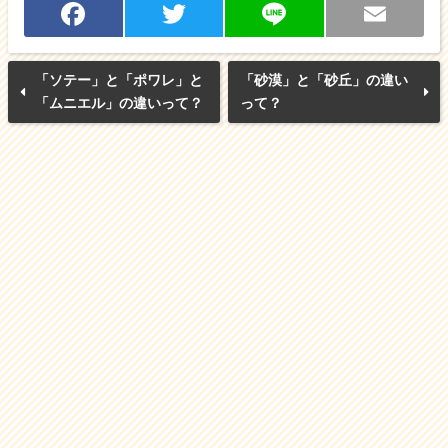
F
T
Li
E
a
w
n
m
「ソテー」と「ポワレ」と
「砂漠」と「砂丘」の違い
c
itt
e
ai
「ムニエル」の違いって？
って？
e
er
l
b
o
o
k