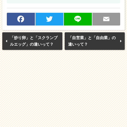
F
T
Li
E
a
w
n
m
「炒り卵」と「スクランブ
「自営業」と「自由業」の
c
itt
e
ai
ルエッグ」の違いって？
違いって？
e
er
l
b
o
o
k