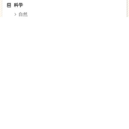
科学
自然
生き物
技術
情報
材料
化学
からだ
身体
健康
医療
美容