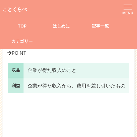
TOP
記事一覧
社会
ビジネス
ことくらべ
「収益」と「利益」の違いって？
MENU
TOP
はじめに
記事一覧
ビジネス
「収益」と「利益」の違いって？
カテゴリー
POINT
企業が得た
収入
のこと
収益
企業が得た
収入から、費用を差し引いた
もの
利益