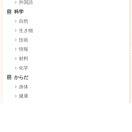
外国語
科学
自然
生き物
技術
情報
材料
化学
からだ
身体
健康
医療
美容