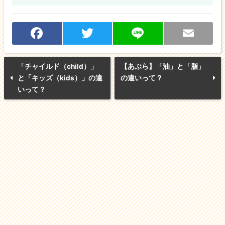
F
T
Li
E
a
w
n
m
「チャイルド（child）」
【あぶら】「油」と「脂」
c
itt
e
ai
と「キッズ（kids）」の違
の違いって？
いって？
e
er
l
b
o
o
k