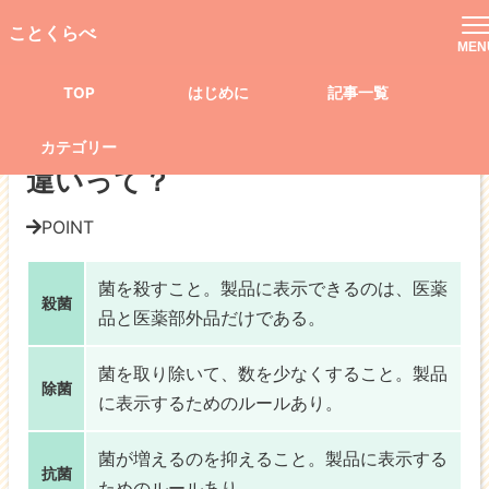
TOP
記事一覧
生活
身近な言葉の違い
ことくらべ
「殺菌」と「除菌」と「抗菌」の違いって？
MEN
TOP
はじめに
記事一覧
身近な言葉の違い
「殺菌」と「除菌」と「抗菌」の
カテゴリー
違いって？
POINT
菌を
殺す
こと。製品に表示できるのは、
医薬
殺菌
品と医薬部外品だけ
である。
菌を取り除いて、
数を少なくする
こと。製品
除菌
に表示するためのルールあり。
菌が
増えるのを抑える
こと。製品に表示する
抗菌
ためのルールあり。