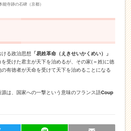
本能寺跡の石碑（京都）
おける政治思想
「易姓革命（えきせいかくめい）」
を受けた君主が天下を治めるが、その家(＝姓)に徳
他の有徳者が天命を受けて天下を治めることになる
語源は、国家への一撃という意味のフランス語
Coup