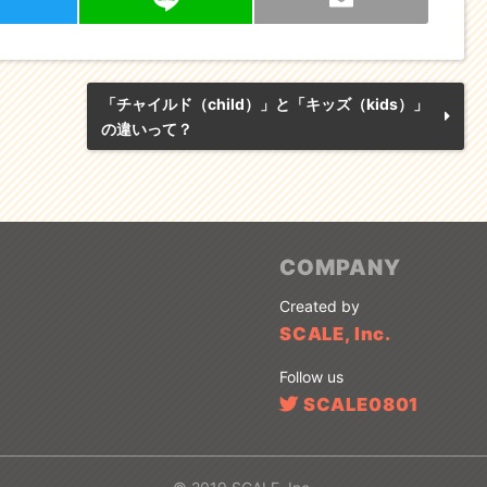
T
Li
E
w
n
m
t
e
ai
「チャイルド（child）」と「キッズ（kids）」
の違いって？
r
l
COMPANY
Created by
SCALE, Inc.
Follow us
SCALE0801