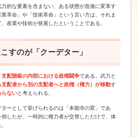
武力的な要素を含まない、ある状態が急激に変革す
産業革命」や「技術革命」という言い方は、それま
ど、産業や技術が発展したということである。
起こすのが「クーデター」
、
支配階級の内部における政権闘争
である。武力と
る支配者から別の支配者へと政権（権力）が移動
す
わらない
と考えられる。
デターとして挙げられるのは「本能寺の変」であ
を倒したが、一時的に権力者が交替しただけで、体
た。