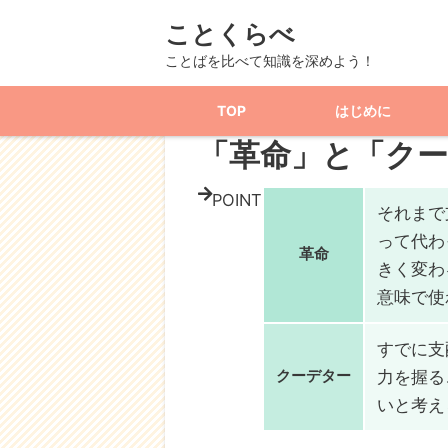
ことくらべ
TOP
記事一覧
社会
政治
「革命」
ことばを比べて知識を深めよう！
TOP
はじめに
政治
「革命」と「ク
POINT
それまで
って代わ
革命
きく変わ
意味で使
すでに支
クーデター
力を握る
い
と考え