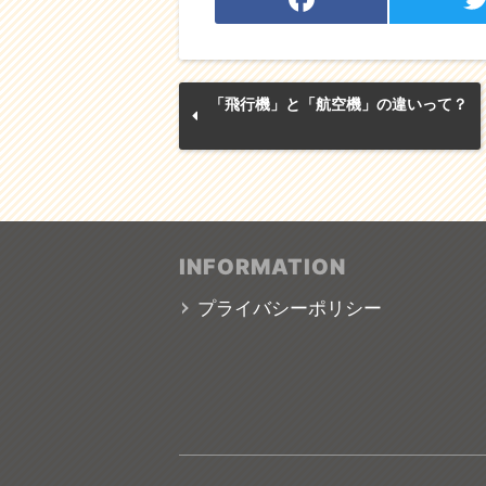
F
a
c
it
「飛行機」と「航空機」の違いって？
e
e
b
o
INFORMATION
o
プライバシーポリシー
k