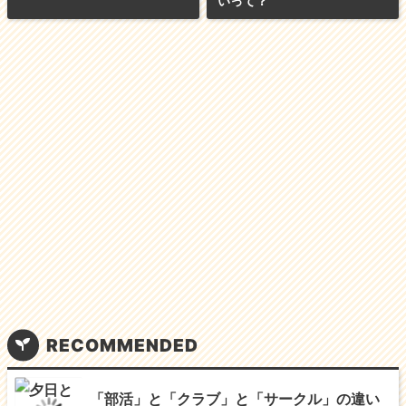
いって？
e
er
l
b
o
o
k
RECOMMENDED
「部活」と「クラブ」と「サークル」の違い