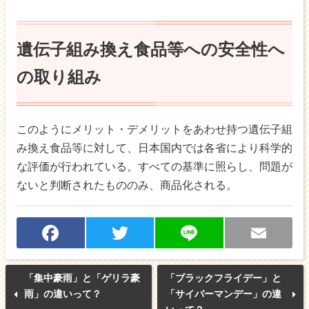
遺伝子組み換え食品等への安全性へ
の取り組み
このようにメリット・デメリットをあわせ持つ遺伝子組
み換え食品等に対して、日本国内では各省により科学的
な評価が行われている。すべての基準に照らし、問題が
ないと判断されたもののみ、商品化される。
F
T
Li
E
a
w
n
m
「集中豪雨」と「ゲリラ豪
「ブラックフライデー」と
c
itt
e
ai
雨」の違いって？
「サイバーマンデー」の違