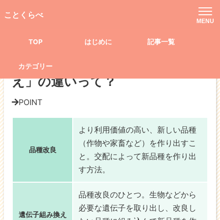
TOP
記事一覧
科学
生き物
ことくらべ
「品種改良」と「遺伝子組み換え」の違いって？
MENU
TOP
はじめに
記事一覧
生き物
「品種改良」と「遺伝子組み換
カテゴリー
え」の違いって？
POINT
より利用価値の高い、新しい品種
（作物や家畜など）を作り出すこ
品種改良
と。
交配
によって新品種を作り出
す方法。
品種改良のひとつ。生物などから
必要な
遺伝子を取り出し、改良し
遺伝子組み換え