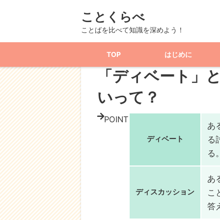
ことくらべ
TOP
記事一覧
言葉
外国語
「ディ
ことばを比べて知識を深めよう！
TOP
はじめに
外国語
「ディベート」
いって？
POINT
あ
ディベート
る
る
あ
ディスカッション
こ
答