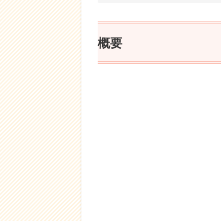
概要
ディベートとは
ディスカッションと
ディベートとディスカッ
勝ち負けの有無
ルールの有無と個人
テーマ選び
培える力
まとめ
概要