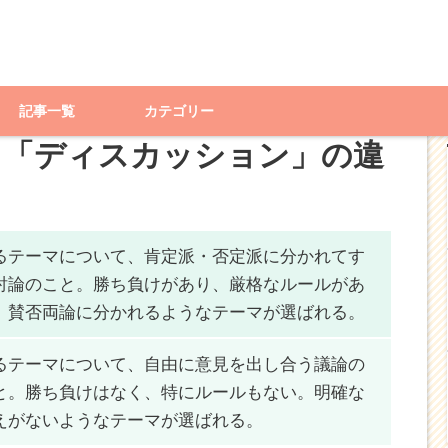
ベート」と「ディスカッション」の違いって？
記事一覧
カテゴリー
と「ディスカッション」の違
るテーマについて、
肯定派・否定派に分かれてす
討論
のこと。勝ち負けが
あり
、厳格なルールが
あ
。
賛否両論に分かれるようなテーマ
が選ばれる。
るテーマについて、
自由に意見を出し合う議論
の
と。勝ち負けは
なく
、特にルールも
ない
。
明確な
えがないようなテーマ
が選ばれる。