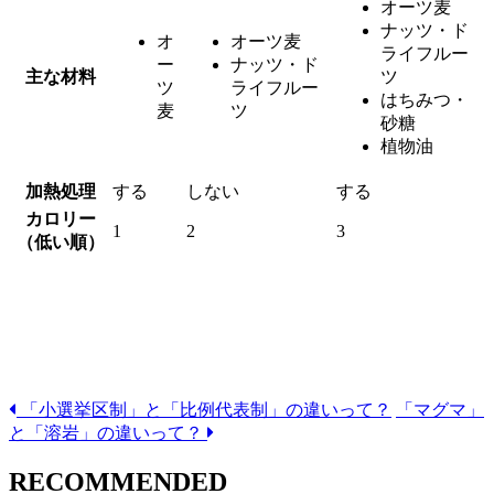
ット中に食べるなら、オートミールもしくはミューズリーと
いわれている。
一方でグラノーラにはナッツやドライフルーツの他、甘味料
や油脂も含まれているので、3つの中では
最もカロリーが高
い
。
まとめ
シリアル：穀物加工品の総称
オート
ミューズリー
グラノーラ
ミール
オーツ麦
ナッツ・ド
オ
オーツ麦
ライフルー
ー
ナッツ・ド
主な材料
ツ
ツ
ライフルー
はちみつ・
麦
ツ
砂糖
植物油