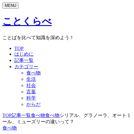
MENU
ことくらべ
ことばを比べて知識を深めよう！
TOP
はじめに
記事一覧
カテゴリー
食べ物
生活
社会
言葉
科学
からだ
TOP
記事一覧
食べ物
食べ物
シリアル、グラノーラ、オートミ
ール、ミューズリーの違いって？
食べ物