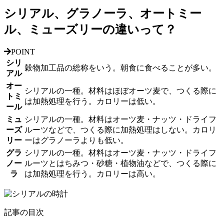
シリアル、グラノーラ、オートミー
ル、ミューズリーの違いって？
POINT
シリ
穀物加工品の総称をいう。朝食に食べることが多い。
アル
オー
シリアルの一種。材料は
ほぼオーツ麦
で、つくる際に
トミ
は
加熱処理
を行う。カロリーは
低い。
ール
ミュ
シリアルの一種。材料は
オーツ麦・ナッツ・ドライフ
ーズ
ルーツなど
で、つくる際に
加熱処理はしない
。カロリ
リー
ーは
グラノーラよりも低い
。
グラ
シリアルの一種。材料は
オーツ麦・ナッツ・ドライフ
ノー
ルーツとはちみつ・砂糖・植物油など
で、つくる際に
ラ
は
加熱処理
を行う。カロリーは
高い
。