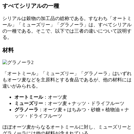
グラノーラとは、オーツ麦やライムギにはちみつ・砂糖・植
物油などを加え、加熱もしくは乾燥させた後、ナッツ・ドラ
イフルーツなどを混ぜ合わせた食品という。牛乳をかけて食
べる。発祥はアメリカで、「グラノーラ」という名称はもと
もと商標であった。
シリアルとオートミールとミューズリ
ーとグラノーラの違い
朝食に食べられることの多い「シリアル」「オートミール」
「ミューズリー」「グラノーラ」だが、材料・作り方・カロ
リーといった点において違いがみられる。
すべてシリアルの一種
シリアルは穀物の加工品の総称である。すなわち
「オートミ
ール」「ミューズリー」「グラノーラ」は、すべてシリアル
の一種
である。そこで、以下では三者の違いについて説明す
る。
材料