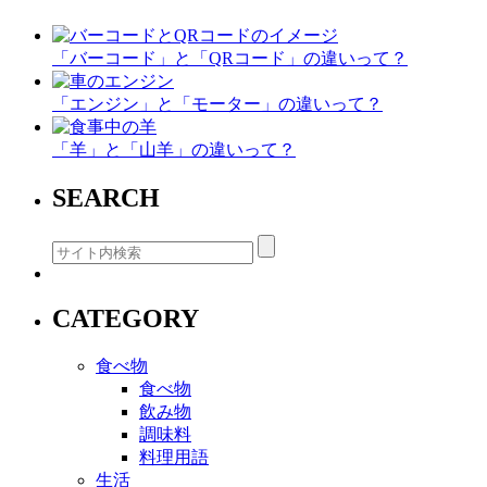
加熱処理
する
しない
する
カロリー
1
2
3
（低い順）
Facebook
Twitter
Line
「小選挙区制」と「比例代表制」の違いって？
「マグマ」
Email
と「溶岩」の違いって？