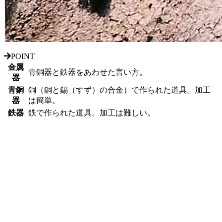
POINT
金属
青銅器
と
鉄器
をあわせた言い方。
器
青銅
銅（銅と錫（すず）の合金）で作られた道具。加工
器
は
簡単
。
鉄器
鉄で作られた道具。加工は
難しい
。