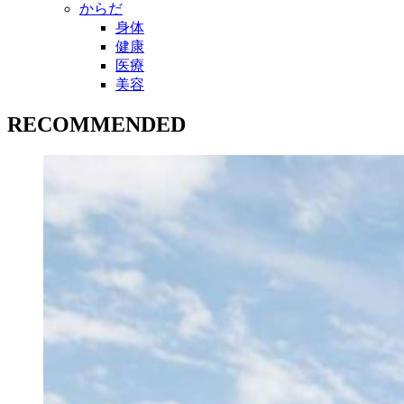
からだ
身体
健康
医療
美容
RECOMMENDED