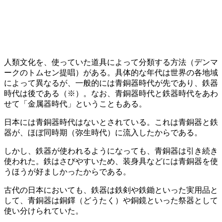
人類文化を、使っていた道具によって分類する方法（デンマ
ークのトムセン提唱）がある。具体的な年代は世界の各地域
によって異なるが、一般的には
青銅器時代が先
であり、
鉄器
時代は後
である（※）。なお、
青銅器時代と鉄器時代をあわ
せて「金属器時代」
ということもある。
日本には青銅器時代はないとされている。これは青銅器と鉄
器が、ほぼ同時期（弥生時代）に流入したからである。
しかし、
鉄器が使われるようになっても、青銅器は引き続き
使われた
。鉄はさびやすいため、装身具などには青銅器を使
うほうが好ましかったからである。
古代の日本においても、鉄器は鉄剣や鉄鋤といった実用品と
して、青銅器は銅鐸（どうたく）や銅鏡といった祭器として
使い分けられていた。