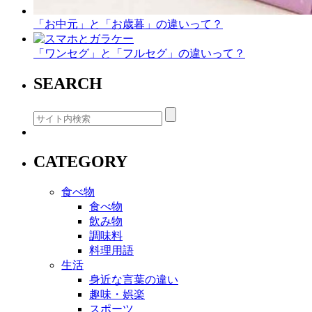
「お中元」と「お歳暮」の違いって？
「ワンセグ」と「フルセグ」の違いって？
SEARCH
CATEGORY
食べ物
食べ物
飲み物
調味料
料理用語
生活
身近な言葉の違い
趣味・娯楽
スポーツ