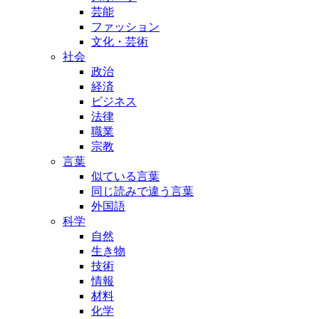
芸能
ファッション
文化・芸術
社会
政治
経済
ビジネス
法律
職業
宗教
言葉
似ている言葉
同じ読みで違う言葉
外国語
科学
自然
生き物
技術
情報
材料
化学