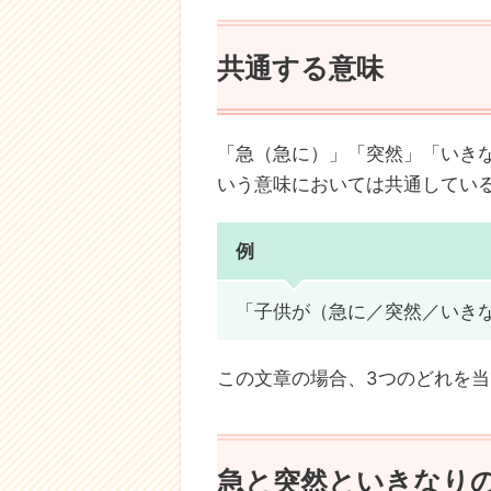
共通する意味
「急（急に）」「突然」「いき
いう意味においては共通してい
例
「子供が（急に／突然／いき
この文章の場合、3つのどれを
急と突然といきなり