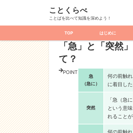
ことくらべ
TOP
記事一覧
言葉
似ている言葉
ことばを比べて知識を深めよう！
TOP
はじめに
似ている言葉
「急」と「突然
て？
POINT
何の前触れ
急
（急に）
に着目した
「急（急に
突然
という意味
れることが
何の前触れ