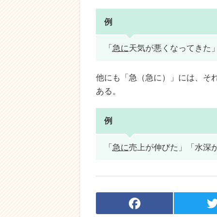
例
「
急に
天気が悪くなってきた
他にも「急（急に）」には、そ
ある。
例
「
急に
売上が伸びた」「水深
F