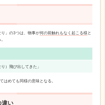
なり」の3つは、物事が
何の前触れもなく起こる様
と
る。
なり）飛び出してきた」
当てはめても同様の意味となる。
の違い