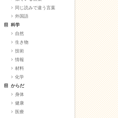
同じ読みで違う言葉
外国語
科学
自然
生き物
技術
情報
材料
化学
からだ
身体
健康
医療