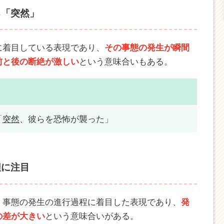
る「突然」
に着目している表現であり、
その事態の発生が瞬間
前と後の断絶が激しい
という意味合いもある。
「
突然
、彼らを恐怖が襲った」
程に注目
、事態の発生の進行過程に着目した表現であり、
発
の差が大きい
という意味合いがある。