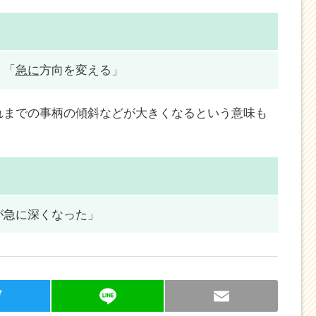
」「
急に
方向を変える」
れまでの事柄の傾斜などが大きくなるという意味も
が急に深くなった」
T
Li
E