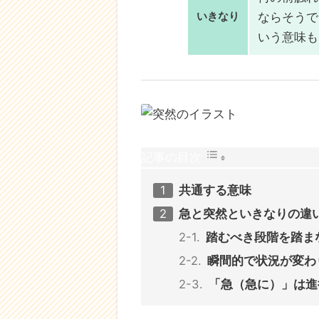
いきなり
ならそうで
いう意味も
記事の目次
共通する意味
急と突然といきなりの違
踏むべき段階を踏ま
瞬間的で状況が変わ
「急（急に）」は進