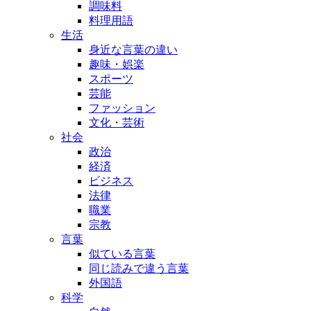
調味料
料理用語
生活
身近な言葉の違い
趣味・娯楽
スポーツ
芸能
ファッション
文化・芸術
社会
政治
経済
ビジネス
法律
職業
宗教
言葉
似ている言葉
同じ読みで違う言葉
外国語
科学