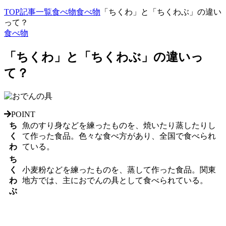
TOP
記事一覧
食べ物
食べ物
「ちくわ」と「ちくわぶ」の違い
って？
食べ物
「ちくわ」と「ちくわぶ」の違いっ
て？
POINT
ち
魚のすり身
などを練ったものを、焼いたり蒸したりし
く
て作った食品。
色々な食べ方
があり、
全国
で食べられ
わ
ている。
ち
く
小麦粉
などを練ったものを、蒸して作った食品。
関東
わ
地方
では、主に
おでんの具
として食べられている。
ぶ