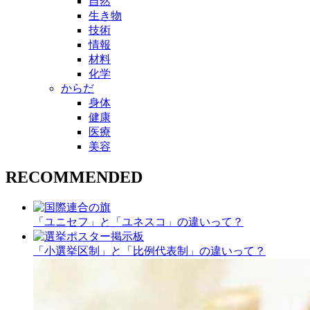
自然
生き物
技術
情報
材料
化学
からだ
身体
健康
医療
美容
RECOMMENDED
「ユニセフ」と「ユネスコ」の違いって？
「小選挙区制」と「比例代表制」の違いって？