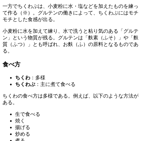
一方でちくわぶは、
小麦粉
に水・塩などを加えたものを練っ
て作る（※）。グルテンの働きによって、ちくわぶには
モチ
モチとした食感
が出る。
小麦粉に水を加えて練り、水で洗うと粘り気のある「グルテ
ン」という物質が残る。グルテンは「麩素（ふそ）」や「麩
質（ふつ）」とも呼ばれ、お麩（ふ）の原料となるものであ
る。
食べ方
ちくわ
：多様
ちくわぶ
：主に煮て食べる
ちくわの
食べ方は多様
である。例えば、以下のような方法が
ある。
生で食べる
焼く
揚げる
炒める
煮る