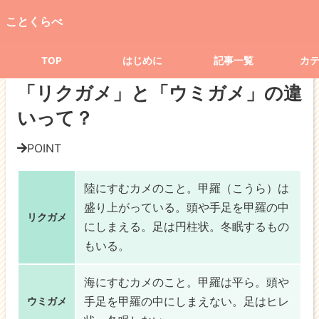
TOP
記事一覧
科学
生き物
ことくらべ
「リクガメ」と「ウミガメ」の違いって？
TOP
はじめに
記事一覧
カ
生き物
「リクガメ」と「ウミガメ」の違
いって？
POINT
陸にすむカメのこと。甲羅（こうら）は
盛り上がっている
。頭や手足を甲羅の中
リクガメ
に
しまえる
。足は
円柱状
。
冬眠する
もの
もいる。
海にすむカメのこと。甲羅は
平ら
。頭や
手足を甲羅の中に
しまえない
。足は
ヒレ
ウミガメ