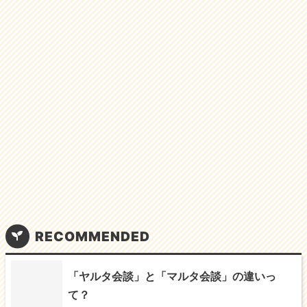
e
er
l
b
o
o
k
RECOMMENDED
「ヤルタ会談」と「マルタ会談」の違いっ
て？