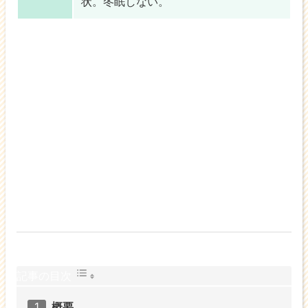
状
。
冬眠しない
。
記事の目次
概要