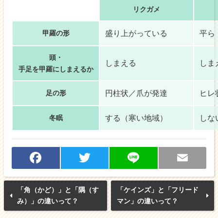
リクガメ
盛り上がっている
平ら
甲羅の形
頭・
しまえる
しま
手足を甲羅にしまえるか
円柱状／爪が発達
ヒレ
足の形
する（寒い地域）
しな
冬眠
F
T
Li
E
a
w
n
m
「角（かど）」と「隅（す
「ケインズ」と「フリード
c
itt
e
ai
み）」の違いって？
マン」の違いって？