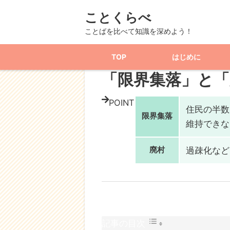
ことくらべ
TOP
記事一覧
社会
政治
「限界集
ことばを比べて知識を深めよう！
TOP
はじめに
政治
「限界集落」と
POINT
住民の半数
限界集落
維持できな
廃村
過疎化など
記事の目次