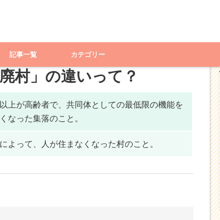
落」と「廃村」の違いって？
記事一覧
カテゴリー
「廃村」の違いって？
以上が高齢者で、
共同体としての最低限の機能を
くなった集落
のこと。
によって、
人が住まなくなった村
のこと。