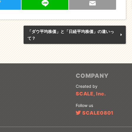
T
Li
E
w
n
m
t
e
ai
「ダウ平均株価」と「日経平均株価」の違いっ
て？
r
l
COMPANY
Created by
SCALE, Inc.
Follow us
SCALE0801